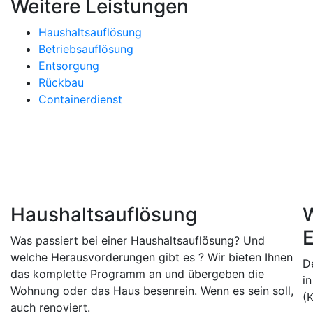
Weitere Leistungen
Haushaltsauflösung
Betriebsauflösung
Entsorgung
Rückbau
Containerdienst
FAQ
Aktuelles
Haushaltsauflösung
W
E
Was passiert bei einer Haushaltsauflösung? Und
welche Herausvorderungen gibt es ? Wir bieten Ihnen
D
das komplette Programm an und übergeben die
i
Wohnung oder das Haus besenrein. Wenn es sein soll,
(K
auch renoviert.